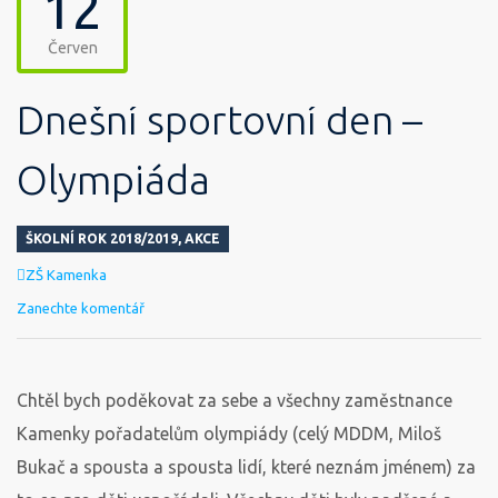
12
Červen
Dnešní sportovní den –
Olympiáda
ŠKOLNÍ ROK 2018/2019
,
AKCE
Autor
ZŠ Kamenka
Zanechte komentář
Chtěl bych poděkovat za sebe a všechny zaměstnance
Kamenky pořadatelům olympiády (celý MDDM, Miloš
Bukač a spousta a spousta lidí, které neznám jménem) za