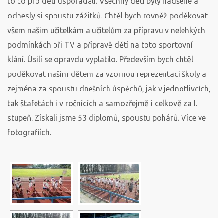
to co pro děti uspořádali. Všechny děti byly nadšené a
odnesly si spoustu zážitků. Chtěl bych rovněž poděkovat
všem našim učitelkám a učitelům za přípravu v nelehkých
podmínkách při TV a přípravě dětí na toto sportovní
klání. Úsilí se opravdu vyplatilo. Především bych chtěl
poděkovat našim dětem za vzornou reprezentaci školy a
zejména za spoustu dnešních úspěchů, jak v jednotlivcích,
tak štafetách i v ročnících a samozřejmě i celkově za I.
stupeň. Získali jsme 53 diplomů, spoustu pohárů. Více ve
fotografiích.