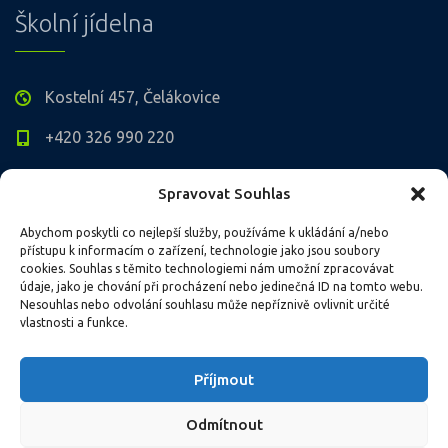
Školní jídelna
Kostelní 457, Čelákovice
+420 326 990 220
jidelna@kamenka-celakovice.cz
Spravovat Souhlas
Po - Pá: 06.00 - 14.30
Abychom poskytli co nejlepší služby, používáme k ukládání a/nebo
přístupu k informacím o zařízení, technologie jako jsou soubory
cookies. Souhlas s těmito technologiemi nám umožní zpracovávat
Kontakt QR kód
údaje, jako je chování při procházení nebo jedinečná ID na tomto webu.
Nesouhlas nebo odvolání souhlasu může nepříznivě ovlivnit určité
vlastnosti a funkce.
Příjmout
Odmítnout
Copyright 2018 © Základní škola Čelákovice, Kostelní 457, příspěvková