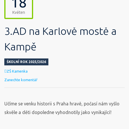
18
Květen
3.AD na Karlově mostě a
Kampě
ŠKOLNÍ ROK 2025/2026
Autor
ZŠ Kamenka
Zanechte komentář
Učíme se venku historii s Praha hravě, počasí nám vyšlo
skvěle a děti dopoledne vyhodnotily jako vynikající!