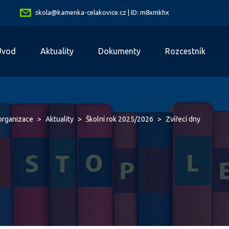
skola@kamenka-celakovice.cz | ID: m8xmkhx
Úvod
Aktuality
Dokumenty
Rozcestník
 organizace
>
Aktuality
>
Školní rok 2025/2026
>
Zvířecí dny