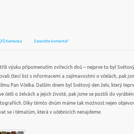
Autor
ZŠ Kamenka
Zanechte komentář
třili výuku připomenutím zvířecích dnů – nejprve to byl Světov
ovali čtecí list s informacemi a zajímavostmi o včelách, pak js
filmu Pan Včelka. Dalším dnem byl Světový den želv, který tepr
e četli o želvách a jejich životě, pak jsme se pustili do vyráběn
otografiích. Díky těmto dnům máme tak možnost nejen objevo
ovat se i tématům, která v učebnicích nenajdeme.