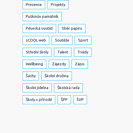
Prevence
Projekty
Puškinův památník
Pěvecká soutěž
Sběr papíru
sCOOL web
Soutěže
Sport
Střední školy
Talent
Triády
Wellbeing
Zájezdy
Zápis
Šachy
Školní družina
Školní jídelna
Školská rada
Školy v přírodě
ŠPP
ŠVP