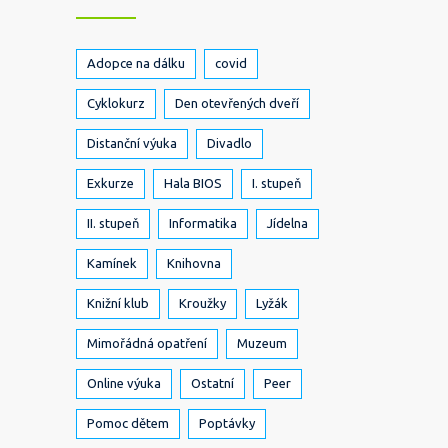
Adopce na dálku
covid
Cyklokurz
Den otevřených dveří
Distanční výuka
Divadlo
Exkurze
Hala BIOS
I. stupeň
II. stupeň
Informatika
Jídelna
Kamínek
Knihovna
Knižní klub
Kroužky
Lyžák
Mimořádná opatření
Muzeum
Online výuka
Ostatní
Peer
Pomoc dětem
Poptávky