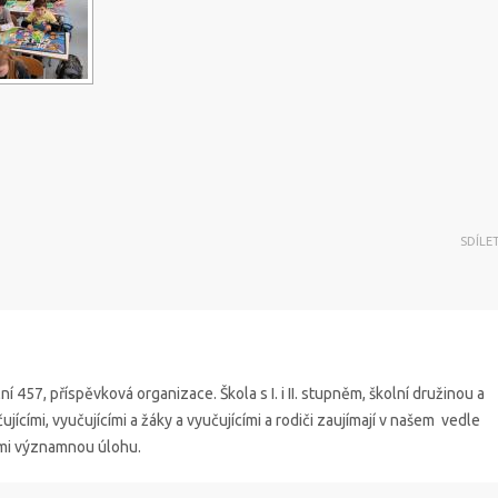
SDÍLE
í 457, příspěvková organizace. Škola s I. i II. stupněm, školní družinou a
jícími, vyučujícími a žáky a vyučujícími a rodiči zaujímají v našem vedle
lmi významnou úlohu.