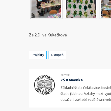
Za 2.D Iva Kukačková
Štítky
Projekty
I. stupeň
AUTOR:
ZŠ Kamenka
Základní škola Čelákovice, Kosteln
školní jídelnou. Vztahy mezi vyuču
dosažení základů vzdělávání ve