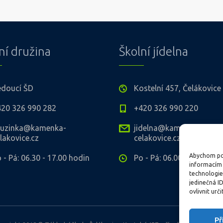
ní družina
Školní jídelna
edoucí ŠD
Kostelní 457, Čelákovice
420 326 990 282
+420 326 990 220
ruzinka@kamenka-
jidelna@kamenka-
lakovice.cz
celakovice.cz
Abychom pos
 - Pá: 06.30 - 17.00 hodin
Po - Pá: 06.00 - 14.30
informacím 
technologie
jedinečná I
ovlivnit urči
Př