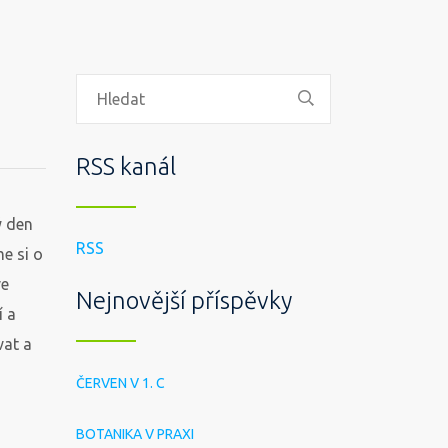
RSS kanál
ý den
RSS
me si o
ve
Nejnovější příspěvky
í a
vat a
ČERVEN V 1. C
BOTANIKA V PRAXI