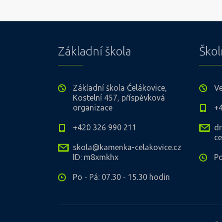
Základní škola
Škol
Základní škola Čelákovice,
V
Kostelní 457, příspěvková
organizace
+
+420 326 990 211
d
ce
skola@kamenka-celakovice.cz
ID: m8xmkhx
Po
Po - Pá: 07.30 - 15.30 hodin