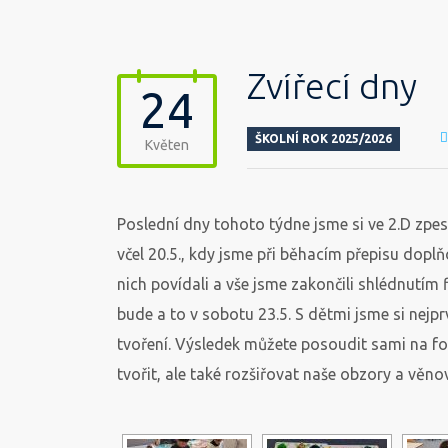
Zvířecí dny
24
ŠKOLNÍ ROK 2025/2026
Květen
Poslední dny tohoto týdne jsme si ve 2.D zpes
včel 20.5., kdy jsme při běhacím přepisu doplň
nich povídali a vše jsme zakončili shlédnutím 
bude a to v sobotu 23.5. S dětmi jsme si nejprv
tvoření. Výsledek můžete posoudit sami na f
tvořit, ale také rozšiřovat naše obzory a věn